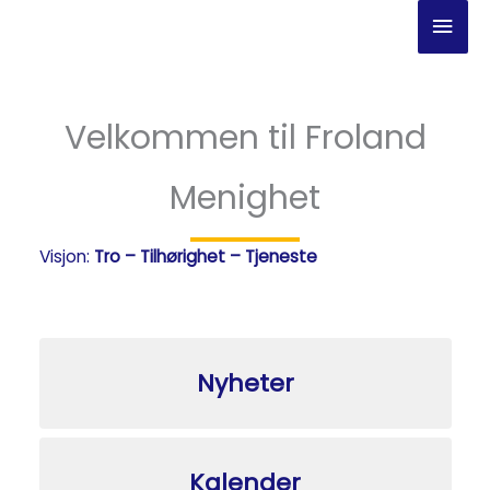
Hopp
Hov
rett
til
innholdet
Velkommen til Froland
Menighet
Visjon:
Tro – Tilhørighet – Tjeneste
Nyheter
Kalender