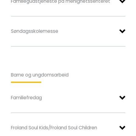
Familiegudstjeneste på menighetssenteret
Søndagsskolemesse
Søndagsskolen i Froland drives av frivillige og
holdes på følgende steder:
Barne og ungdomsarbeid
Menighetssenteret
(se kalenderen under
arrangementer)
Familiefredag
Kontaktperson: Grethe Osmundsen
911 26
890
Bøylestad, Lokalet
Kontaktperson: Grete Baarsen
976 48 454
Froland Soul Kids/Froland Soul Children