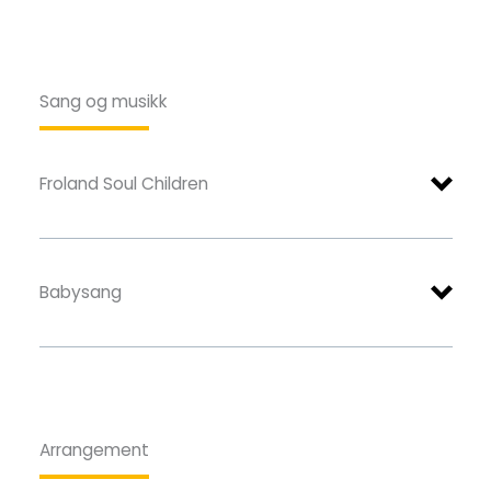
Hva gjør vi?
TROSOPPLÆRINGSABONNEMENT:
Vi hører litt om det som står i bibelen.
Froland Soul Children
Sang og musikk
Vi har noen fellesleker
Vi har mange gilde aktiviteter​
Froland Soul Children
Noen av aktivitetene:
Froland Soul Kids
Babysang
Pris:
Hovedleder:
Arrangement