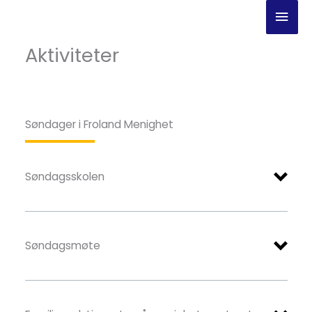
Hopp
Hov
rett
til
Aktiviteter
innholdet
Søndager i Froland Menighet
Søndagsskolen
Søndagsmøte