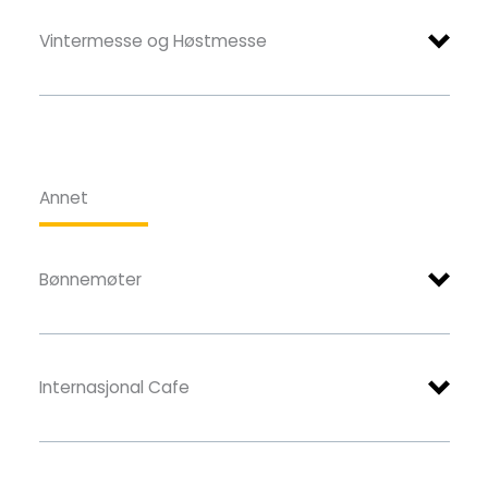
Vintermesse og Høstmesse
https://www.kirken.no/nb-NO/om-
www.soulchildren.no
kirken/minside/
Annet
(Barn som er døpt/medlemmer i den norske
kirke, skal ikke melde seg på her. De får allerede
tilsendt informasjon/invitasjoner.)
Bønnemøter
Froland Soul Children
Froland Soul Children på Facebook
Internasjonal Cafe
Babysang facebook-gruppe