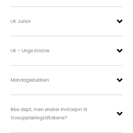
Froland Soul Kids
UK Junior
UK – Unge Kristne
Mandagsklubben
Følg oss på facebook: UK Froland.
Ikke døpt, men ønsker invitasjon til
trosopplæringstiltakene?
Familifredag facebook-gruppe