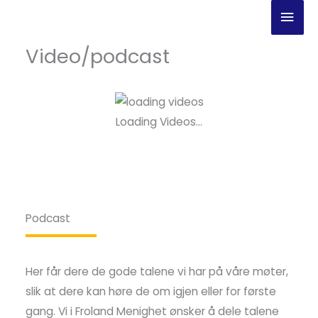
Hopp
Hov
rett
til
Video/podcast
innholdet
Loading Videos...
Podcast
Her får dere de gode talene vi har på våre møter,
slik at dere kan høre de om igjen eller for første
gang. Vi i Froland Menighet ønsker å dele talene