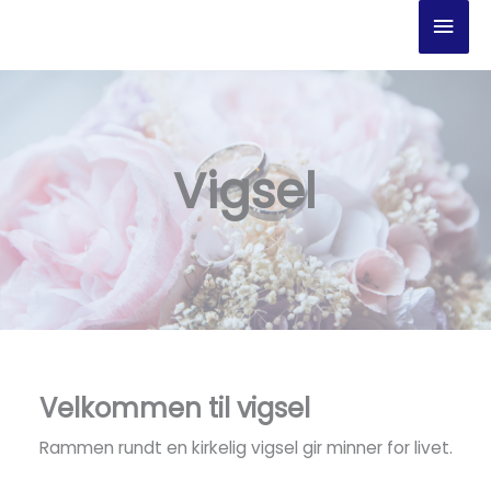
Hopp
Hov
rett
til
innholdet
Vigsel
Velkommen til vigsel
Rammen rundt en kirkelig vigsel gir minner for livet.