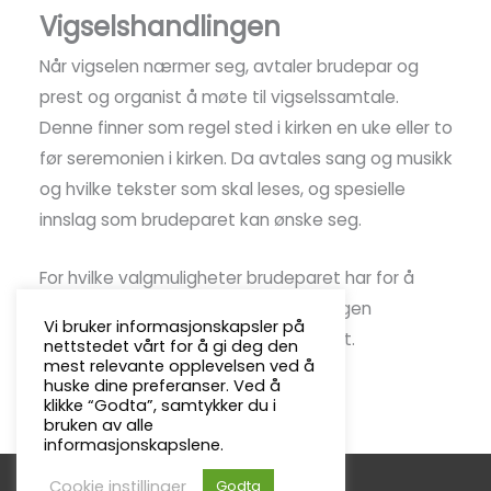
Vigselshandlingen
Når vigselen nærmer seg, avtaler brudepar og
prest og organist å møte til vigselssamtale.
Denne finner som regel sted i kirken en uke eller to
før seremonien i kirken. Da avtales sang og musikk
og hvilke tekster som skal leses, og spesielle
innslag som brudeparet kan ønske seg.
For hvilke valgmuligheter brudeparet har for å
være med og utforme utforme sin egen
Vi bruker informasjonskapsler på
seremoni, kontakt Menighetskontoret.
nettstedet vårt for å gi deg den
mest relevante opplevelsen ved å
huske dine preferanser. Ved å
klikke “Godta”, samtykker du i
bruken av alle
informasjonskapslene.
Cookie instillinger
Godta