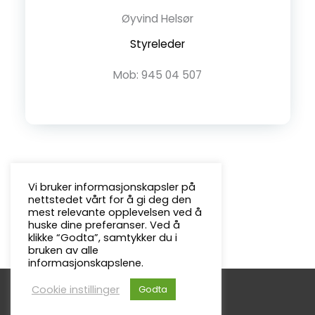
Øyvind Helsør
Styreleder
Mob: 945 04 507
Vi bruker informasjonskapsler på
nettstedet vårt for å gi deg den
mest relevante opplevelsen ved å
huske dine preferanser. Ved å
klikke “Godta”, samtykker du i
bruken av alle
informasjonskapslene.
Cookie instillinger
Godta
Copyright © 2026
Froland Menighet