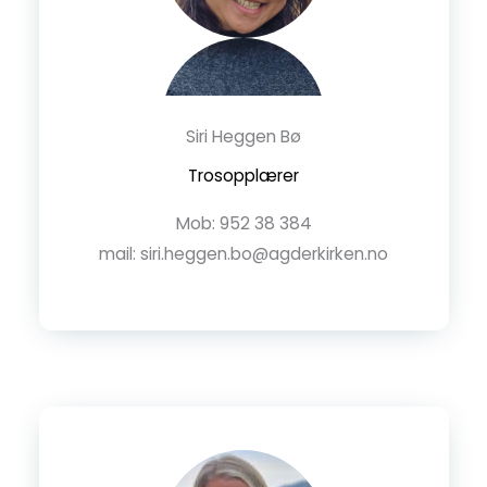
Siri Heggen Bø
Trosopplærer
Mob: 952 38 384
mail: siri.heggen.bo@agderkirken.no