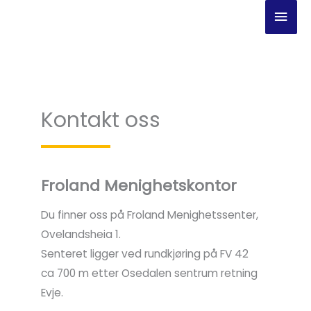
Hopp
Hov
rett
til
innholdet
Kontakt oss
Froland Menighetskontor
Du finner oss på Froland Menighetssenter,
Ovelandsheia 1.
Senteret ligger ved rundkjøring på FV 42
ca 700 m etter Osedalen sentrum retning
Evje.