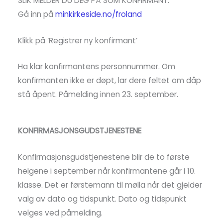
SLIK MELDER DU DEG PÅ SOM KONFIRMANT:
Gå inn på
minkirkeside.no/froland
Klikk på ‘Registrer ny konfirmant’
Ha klar konfirmantens personnummer. Om
konfirmanten ikke er døpt, lar dere feltet om dåp
stå åpent. Påmelding innen 23. september.
KONFIRMASJONSGUDSTJENESTENE
Konfirmasjonsgudstjenestene blir de to første
helgene i september når konfirmantene går i 10.
klasse. Det er førstemann til mølla når det gjelder
valg av dato og tidspunkt. Dato og tidspunkt
velges ved påmelding.