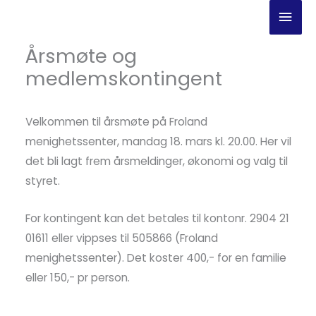
Hopp
Hov
rett
til
Årsmøte og
innholdet
medlemskontingent
Velkommen til årsmøte på Froland
menighetssenter, mandag 18. mars kl. 20.00. Her vil
det bli lagt frem årsmeldinger, økonomi og valg til
styret.
For kontingent kan det betales til kontonr. 2904 21
01611 eller vippses til 505866 (Froland
menighetssenter). Det koster 400,- for en familie
eller 150,- pr person.