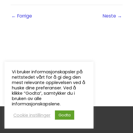
←
Forrige
Neste
→
Vi bruker informasjonskapsler på
nettstedet vårt for å gi deg den
mest relevante opplevelsen ved å
huske dine preferanser. Ved å
klikke “Godta”, samtykker du i
bruken av alle
informasjonskapslene.
Cookie instillinger
Godta
Copyright © 2026
Froland Menighet