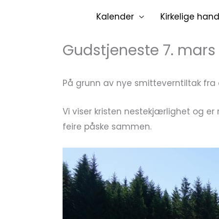
Hopp
Kalender
Kirkelige hand
rett
til
Gudstjeneste 7. mars
innholdet
På grunn av nye smitteverntiltak fra 
Vi viser kristen nestekjærlighet og e
feire påske sammen.