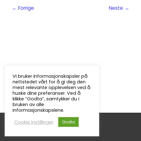
←
Forrige
Neste
→
Vi bruker informasjonskapsler på
nettstedet vårt for å gi deg den
mest relevante opplevelsen ved å
huske dine preferanser. Ved å
klikke “Godta”, samtykker du i
bruken av alle
informasjonskapslene.
Cookie instillinger
Godta
Copyright © 2026
Froland Menighet