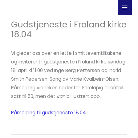
Hopp
Hov
rett
til
Gudstjeneste i Froland kirke
innholdet
18.04
Vi gleder oss over en lette i smitteverntiltakene
og inviterer til gudstjeneste i Froland kirke søndag
18. april kl 11.00 ved Inge Berg Pettersen og Ingrid
Smith Pedersen. Sang av Marie Kvalbein-Olsen.
Påmelding via linken nedenfor. Foreløpig er antall
satt til 50, men det
kan
bli justrert opp.
Påmelding til gudstjeneste 18.04