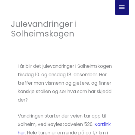
Hopp
Hov
rett
til
Julevandringer i
innholdet
Solheimskogen
I år blir det julevandringer i Solheimskogen
tirsdag 10. og onsdag 18. desember. Her
treffer man vismenn og gjetere, og finner
kanskje stallen og ser hva som har skjedd
der?
Vandringen starter der veien tar opp til
Solheim, ved Bøylestadveien 520.
Kartlink
her
. Hele turen er en runde på ca 1,7 km i