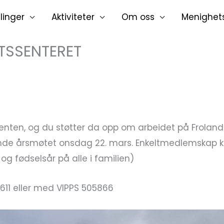
linger
Aktiviteter
Om oss
Menighet
TSSENTERET
nten, og du støtter da opp om arbeidet på Froland M
 årsmøtet onsdag 22. mars. Enkeltmedlemskap kr 1
og fødselsår på alle i familien)
01611 eller med VIPPS 505866