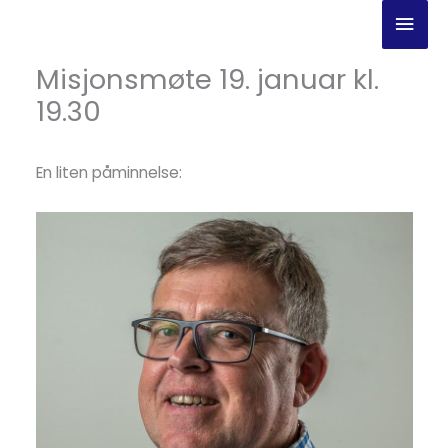
Hopp
Hov
rett
til
Misjonsmøte 19. januar kl.
innholdet
19.30
En liten påminnelse: