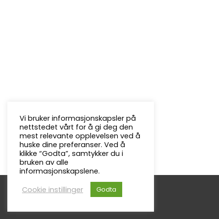
Vi bruker informasjonskapsler på
nettstedet vårt for å gi deg den
mest relevante opplevelsen ved å
huske dine preferanser. Ved å
klikke “Godta”, samtykker du i
bruken av alle
informasjonskapslene.
Cookie instillinger
Godta
Copyright © 2026
Froland Menighet