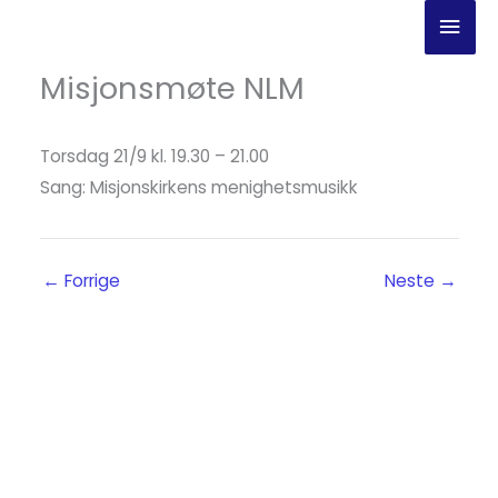
Hopp
Hov
rett
til
Misjonsmøte NLM
innholdet
Torsdag 21/9 kl. 19.30 – 21.00
Sang: Misjonskirkens menighetsmusikk
←
Forrige
Neste
→