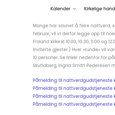
Hopp
Kalender
Kirkelige hand
rett
til
Mange har savnet å feire nattverd,
innholdet
februar, vil vi derfor legge opp til n
Froland kirke kl 10.00, 10.30, 11.00 og 1
inviterte gjester.) Hver «runde» vil var
10 personer. Se linker nedenfor for p
Skutlaberg, Ingrid Smith Pederesen m. 
Påmelding til nattverdgudstjeneste k
Påmelding til nattverdgudstjeneste k
Påmelding til nattverdgudstjeneste kl
Påmelding til nattverdgudstjeneste k