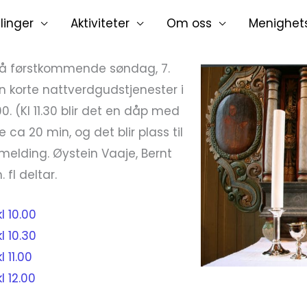
linger
Aktiviteter
Om oss
Menighet
 så førstkommende søndag, 7.
oen korte nattverdgudstjenester i
2.00. (Kl 11.30 blir det en dåp med
e ca 20 min, og det blir plass til
åmelding. Øystein Vaaje, Bernt
fl deltar.
l 10.00
l 10.30
 11.00
l 12.00