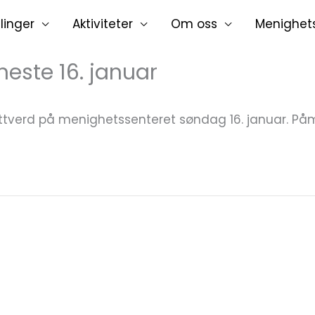
linger
Aktiviteter
Om oss
Menighet
neste 16. januar
verd på menighetssenteret søndag 16. januar. Påme