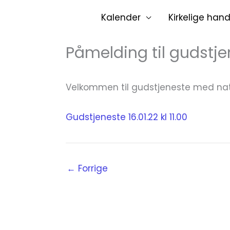
Hopp
Kalender
Kirkelige hand
rett
til
Påmelding til gudstje
innholdet
Velkommen til gudstjeneste med natt
Gudstjeneste 16.01.22 kl 11.00
←
Forrige