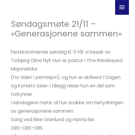
Hopp
Hov
rett
til
Søndagsmøte 21/11 –
innholdet
«Generasjonene sammen»
Førstkommende søndag kl. 11 får vi besøk av
Torbjørg Oline Nyli. Hun er pastor i Ytre Randesund
Misjonskirke
(for tiden i permisjon), og hun er skribent i Dagen
og Korsets Seier. I tillegg reiser hun en del som
forkynner.
I søndagens møte vil hun snakke om betydningen
av generasjonene sammen.
Sang ved Elise Grønlund og Hanna Bø.
OBS-OBS-OBS