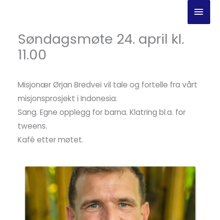
Hopp
Hov
rett
til
Søndagsmøte 24. april kl.
innholdet
11.00
Misjonær Ørjan Bredvei vil tale og fortelle fra vårt
misjonsprosjekt i Indonesia.
Sang. Egne opplegg for barna. Klatring bl.a. for
tweens.
Kafé etter møtet.