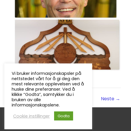
Vi bruker informasjonskapsler på
nettstedet vårt for å gi deg den
mest relevante opplevelsen ved å
huske dine preferanser. Ved å
klikke “Godta”, samtykker du i
←
Forrige
Neste
→
bruken av alle
informasjonskapslene.
Cookie instillinger
Godta
Copyright © 2026
Froland Menighet