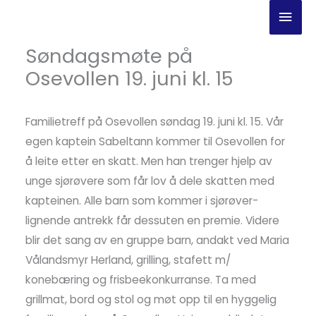
Hopp
Hov
rett
til
Søndagsmøte på
innholdet
Osevollen 19. juni kl. 15
Familietreff på Osevollen søndag 19. juni kl. 15. Vår
egen kaptein Sabeltann kommer til Osevollen for
å leite etter en skatt. Men han trenger hjelp av
unge sjørøvere som får lov å dele skatten med
kapteinen. Alle barn som kommer i sjørøver-
lignende antrekk får dessuten en premie. Videre
blir det sang av en gruppe barn, andakt ved Maria
Vålandsmyr Herland, grilling, stafett m/
konebæring og frisbeekonkurranse. Ta med
grillmat, bord og stol og møt opp til en hyggelig