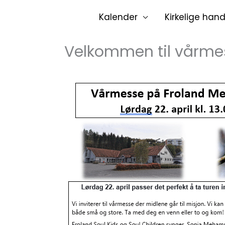
Hopp
Kalender
Kirkelige hand
rett
til
Velkommen til vårmess
innholdet