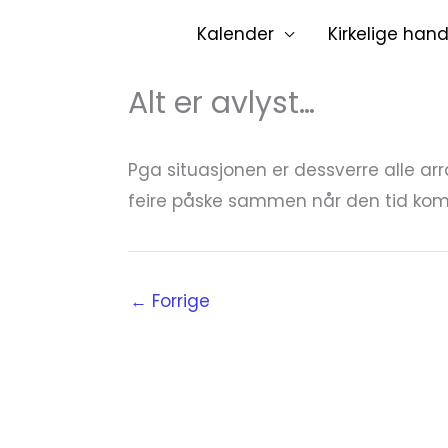
Hopp
Kalender
Kirkelige hand
rett
til
Alt er avlyst…
innholdet
Pga situasjonen er dessverre alle ar
feire påske sammen når den tid ko
←
Forrige