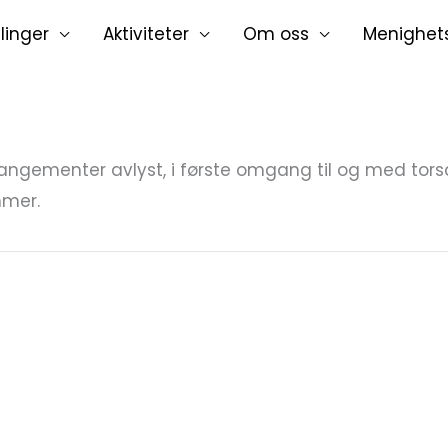
linger
Aktiviteter
Om oss
Menighet
rangementer avlyst, i første omgang til og med tor
mmer.