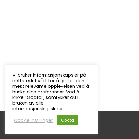
Vi bruker informasjonskapsler på
nettstedet vårt for å gi deg den
mest relevante opplevelsen ved å
huske dine preferanser. Ved å
klikke “Godta”, samtykker du i
bruken av alle
informasjonskapslene.
Cookie instillinger
Godta
Copyright © 2026
Froland Menighet