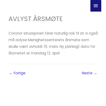
Hopp
Hov
rett
til
AVLYST ÅRSMØTE
innholdet
Corona-situasjonen fører naturlig nok til at vi også
må avlyse Menighetssenterets årsmøte som
skulle vært avholdt 15. mars. Ny planlagt dato for
årsmøtet er mandag 12. april.
←
Forrige
Neste
→